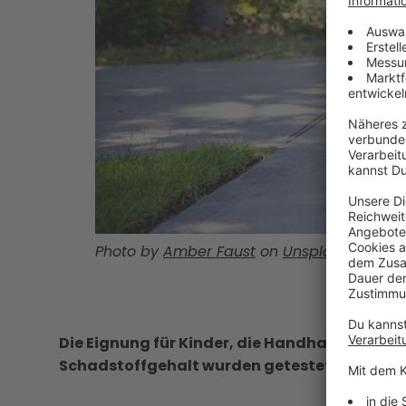
Photo by
Amber Faust
on
Unsplash
Die Eignung für Kinder, die Handhabung, Sich
Schadstoffgehalt wurden getestet.