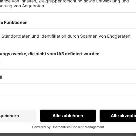
ützräder verzichtet werden.
stverständlich getragen werden!
 immer auf dem Laufenden.