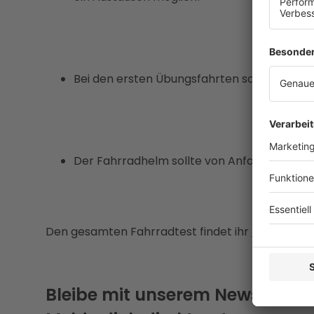
Bei den ersten Übungsfahrten sollte auf St
Der Fahrradhelm sollte von Anfang an selb
Den gesamten Fahrradtest findet ihr
HIER
.
Bleibe mit unserem Newsletter