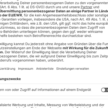
chaus erfolgreich bewertet. Mit zwei Ausnahmen
e Modelle mit Schadstoffen belastet. Die
s gesundheits- oder umweltschädlich.
 dem Fahrradhändler und den Kindern zu
Schadstoffe beinhalten, ist im Fachhandel meist