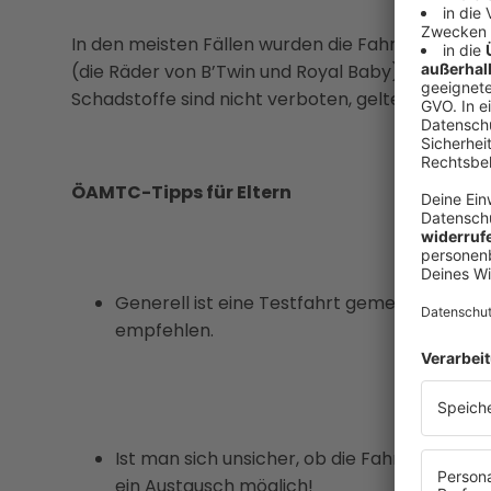
In den meisten Fällen wurden die Fahrräder dur
(die Räder von B’Twin und Royal Baby) waren all
Schadstoffe sind nicht verboten, gelten aber al
ÖAMTC-Tipps für Eltern
Generell ist eine Testfahrt gemeinsam mit
empfehlen.
Ist man sich unsicher, ob die Fahrradteile 
ein Austausch möglich!