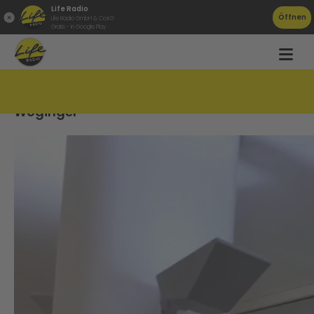
Life Radio
Öffnen
Life Radio GmbH & Co.KG
Gratis - in Google Play
Diversion im Prozess gegen Klubobmann
Wöginger