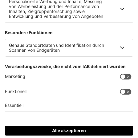
Eltern sollen Kind entführt haben &#8211; Prozess
Datenschutz
Impressum
AGBs
Jobs
Kontakt
Werben