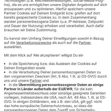
Bande wollte 10 Kilo Koks verkaufen:
festgenommen!