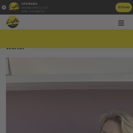
Life Radio
Öffnen
Life Radio GmbH & Co.KG
Gratis - in Google Play
DJ-Duo Ofenbach errät oberösterreichische
Wörter