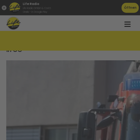
Life Radio
Öffnen
Life Radio GmbH & Co.KG
Gratis - in Google Play
Drill-X: Neues Löschsystem für Feuerwehren
in OÖ