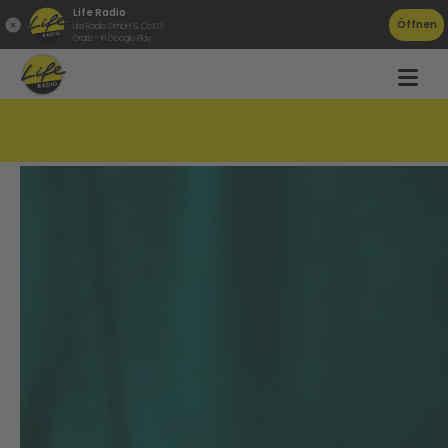
Life Radio
Öffnen
Life Radio GmbH & Co.KG
Gratis - in Google Play
Drogenlenker hatte drei Kinder im Auto