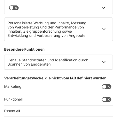
Hier seht ihr Coldplay live am Glastonbury Festival!
Datenschutz
Impressum
AGBs
Jobs
Kontakt
Werben