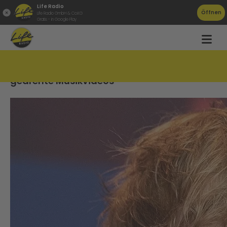
Life Radio
Öffnen
Life Radio GmbH & Co.KG
Gratis - in Google Play
Ed Sheeran veröffentlicht von Fans
gedrehte Musikvideos