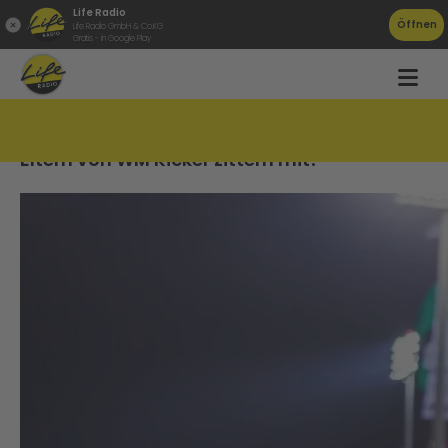
Life Radio
Öffnen
Life Radio GmbH & Co.KG
Gratis - in Google Play
&#8222;Ein Wahnsinn!&#8220;Innviertler
Eltern von WM Kicker zittern mit!