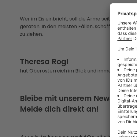
Wer im Eis einbricht, soll die Arme seitlich aus
geraten. In den meisten Fällen, schaffen es die
zu ziehen.
Theresa Rogl
hat Oberösterreich im Blick und immer eine Gesc
Bleibe mit unserem Newsletter
Melde dich direkt an!