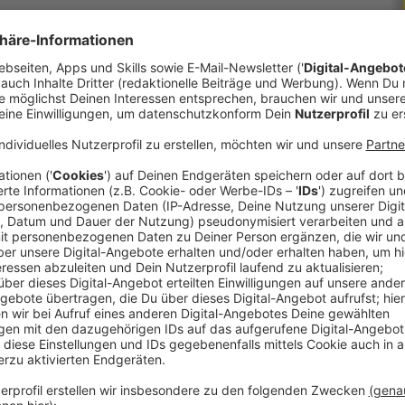
strecken um nicht mit dem Kopf unters Wasser zu
 Betroffenen danach sich selbst aus dem Wasser
hichte auf Lager!
 immer auf dem Laufenden.