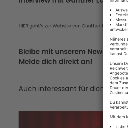
Interview mit Günther Lainer & 
HIER
geht’s zur Website von Günther Lainer und
Bleibe mit unserem Newsletter
Melde dich direkt an!
Auch interessant für dich