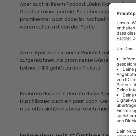
Aber auch in ihrem Podcast „Beim Gast zu Gast“ 
Günther Lainer perfekt. Seit über einem Jahr gib
prominenter Gast dabei ist. Michael Niavarani, V
waren schon mit von der Partie.
Am 5. April wird ein neuer Podcast mit Live-Publ
aufgezeichnet. Als prominente Gäste mit dabei 
Leitner.
HIER
geht’s zu den Tickets.
Bei ihrem Besuch in den Life Radio Studios haben
Duschlbauer auch ein paar Koch-Geheimnisse ve
man offensichtlich etwas falsch machen!