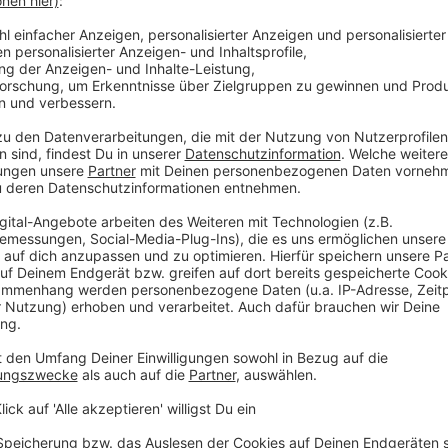
Christoph „Krauli“ Held.
HIER
zur Website von Christoph „Krauli“ Held.
 immer auf dem Laufenden.