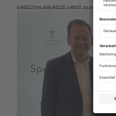
&#8222;Fire Aid&#8220; &#8211; So emotional wa