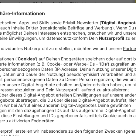
harmonieren Christoph „Krauli“ Held und
t es dieses Format, wo meistens auch ein
iktor Gernot, Hera Lind oder Gregor Seberg
ikum im großen Saal des Linzer Posthofs
sind Sängerin Ina Regen und ZiB-Moderator Tarek
 Günther und Krauli im Interview mit Georg
rraten. Denn auch bei einem Spiegelei kann