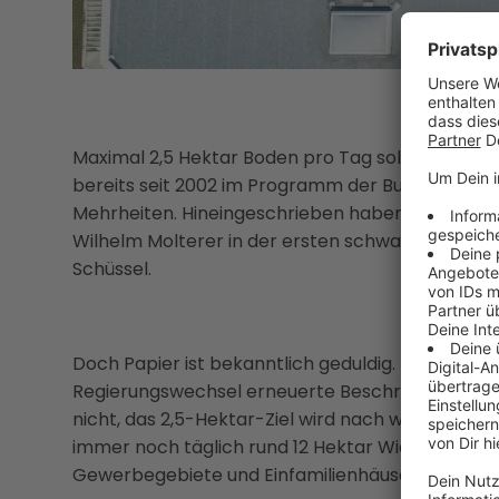
Maximal 2,5 Hektar Boden pro Tag sollen in Öster
bereits seit 2002 im Programm der Bundesregier
Mehrheiten. Hineingeschrieben haben es ausgere
Wilhelm Molterer in der ersten schwarz-blauen 
Schüssel.
Doch Papier ist bekanntlich geduldig. Denn eing
Regierungswechsel erneuerte Beschränkung des
nicht, das 2,5-Hektar-Ziel wird nach wie vor meil
immer noch täglich rund 12 Hektar Wiesen, Wäld
Gewerbegebiete und Einfamilienhäuser.