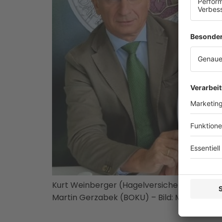
Kurt Weinberger (Hagelversicherung), Gerh
Martin Gerzabek (BOKU) – Bild: Münze Öste