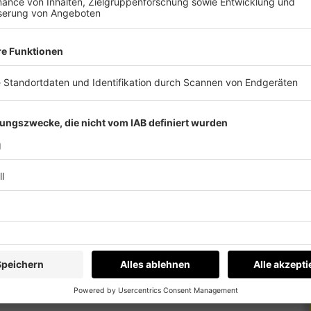
ard Starsich (Münze Österreich) und
rreich AG