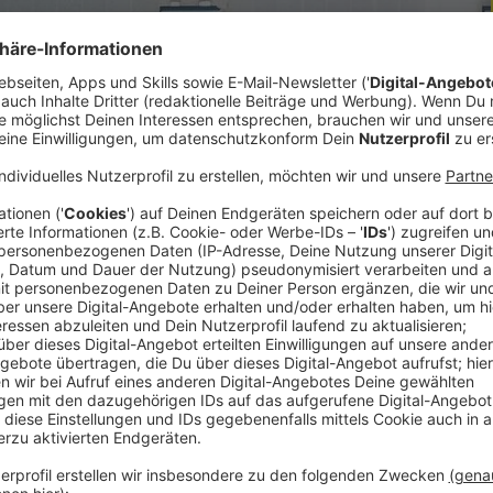
reich neu verbaut werden. Dieses Ziel steht
ung – unabhängig von den jeweiligen politischen
chnet die ÖVP-Minister Martin Bartenstein und
Koalition unter Bundeskanzler Wolfgang
ehalten wird diese vereinbarte und mit jedem
 täglichen Bodenverbrauchs auch heute noch
enweit verfehlt: Aktuell werden in Österreich
er und Weiden verbaut – für Straßen,