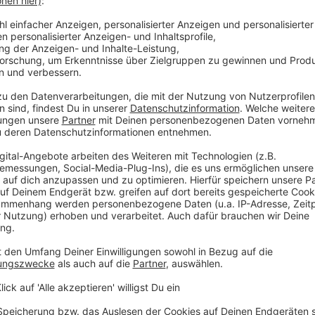
n wir im Interesse von Klimaschutz und
irklich so stark einschränken? Oder würgen wir
se auf dem Wohnungsmarkt, weil praktisch nicht
zu leistbaren Preisen? In Oberösterreich gehen
ikle Thema spaltet die Landesregierung:
n wird nicht müde zu betonen, dass der
und die Menschen in Oberösterreich ist.
 ÖVP hält gebetsmühlenartig dagegen, dass eine
große Nachteile für die Wirtschaft, die
achliche Debatte darüber scheint kaum mehr
n Bodenschutz derzeit in Oberösterreich.