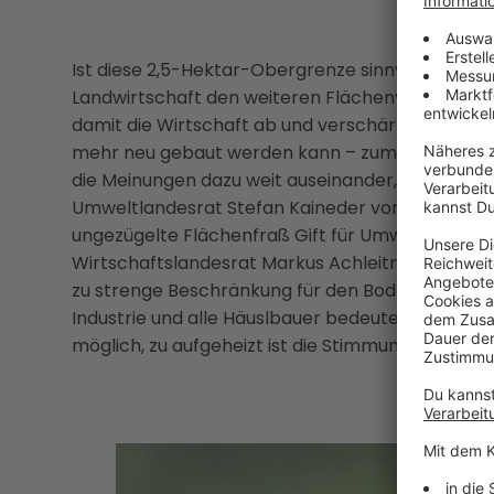
Ist diese 2,5-Hektar-Obergrenze sinnvoll? Müsse
Landwirtschaft den weiteren Flächenverbrauch w
damit die Wirtschaft ab und verschärfen die Kri
mehr neu gebaut werden kann – zumindest nicht 
die Meinungen dazu weit auseinander, und das he
Umweltlandesrat Stefan Kaineder von den Grüne
ungezügelte Flächenfraß Gift für Umwelt, Klima 
Wirtschaftslandesrat Markus Achleitner von der
zu strenge Beschränkung für den Bodenverbrauch 
Industrie und alle Häuslbauer bedeutet. Eine s
möglich, zu aufgeheizt ist die Stimmung in Sache