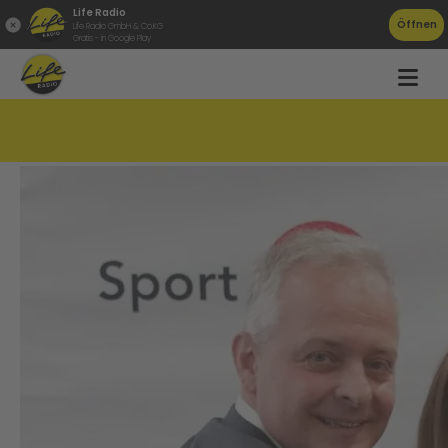
Life Radio
Öffnen
Life Radio GmbH & Co.KG
Gratis - in Google Play
Faustball-EM in Grieskirchen