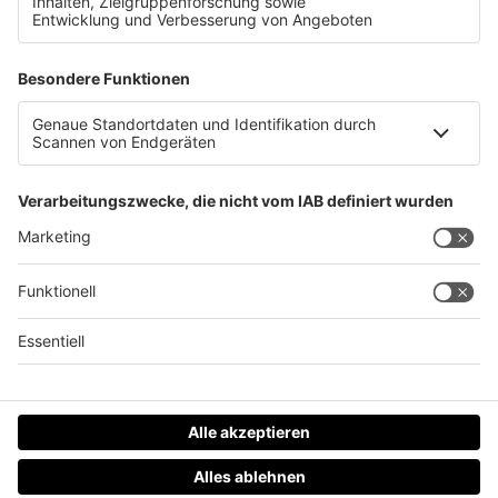
Erste Schneekanonen laufen &#8211; Skistart bald?
Datenschutz
Impressum
AGBs
Jobs
Kontakt
Werben