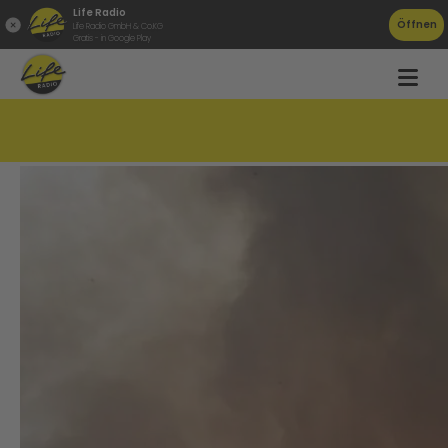
Life Radio
Öffnen
Life Radio GmbH & Co.KG
Gratis - in Google Play
Feuerwehr Großeinsatz in Sarleinsbach