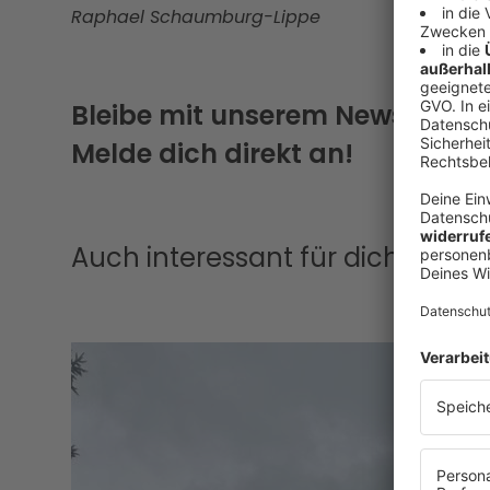
Raphael Schaumburg-Lippe
Bleibe mit unserem Newsletter
Melde dich direkt an!
Auch interessant für dich