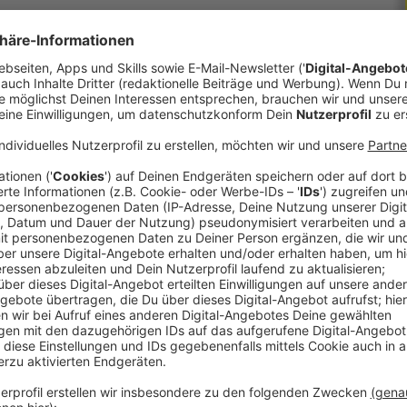
spitzende Energiekrise: Wer möchte da nicht die
n? Dass das nicht so einfach geht, macht das Ars
n Linz läuft. Festival-Managerin Veronika Liebl:
n der Schnittstelle von Kunst, Wissenschaft und
r aktiv unsere Probleme in die Hand nehmen
dressieren können und gemeinsam wirklich ins
esen mehr als genug. Da trifft es sich gut, dass
hren endlich wieder ohne größere
en Teilnehmer wieder selbst nach Linz kommen,
ogischen Fußabdruck des Festivals verkleinert
Festival, dass es tatsächlich möglich ist, auch
in, dass wir die Besucher:innen ermutigen,