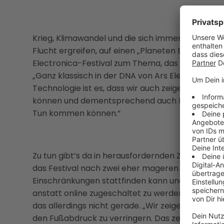
Krieg, Klimawandel und die sich immer weiter zu
Flucht ergreifen, auf einen „Planeten B“ flüchte
Electronica-Festival zum Thema, das bis Sonntag i
„Ganz klassisch in der DNA von Ars Electronica a
Technologie ist es, dass wir auch zeigen, wie wi
können und dementsprechend auch Klimakrise a
Tun kommen können.“
Zu tun gibt’s da in herausfordernden Zeiten wie di
das Festival nach zwei eher mageren Corona-Ja
Einschränkungen stattfinden kann und die meist
anstatt online zugeschaltet zu werden. Den ökol
das allerdings nicht gerade. „Wir zeigen aber als 
den Fußabdruck zu verringern. Das zeigt sich dar