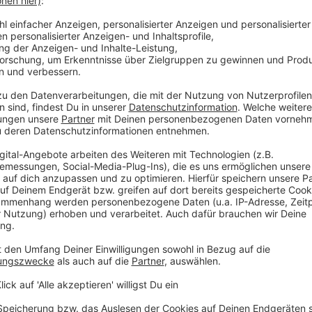
den und Künstler:innen vorwiegend per Bahn nach
 in Linz eingehen und noch andere Beispiele, die
tival-Managerin Veronika Liebl im Gespräch mit
rin Veronika Liebl im
teur Daniel Kortschak
 „Welcome to Planet B“ läuft vom 7. bis 11.
 der Festival-Homepage:
ian war on Ukraine – Foto: Ars Electronica /