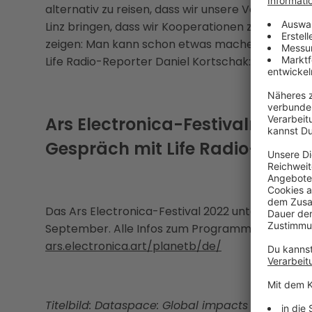
alternativ zu reisen, dass wir unsere Vortragen
Linz bringen, dass wir Kooperationen zu Recycling
zeigen: Man kann schon etwas machen“, sagt Fes
Life Radio-Reporter Daniel Kortschak:
Ars Electronica-Festivalmanage
Gespräch mit Life Radio-Redak
Das Ars Electronica-Festival 2022 unter dem Titel
September. Alle Infos zum Programm gibt’s auf
ars.electronica.art/planetb/de/
Titelbild: Dataspace: Global impacts of the Russ