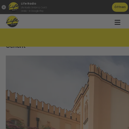
Life Radio
Öffnen
Life Radio GmbH & Co.KG
Gratis - in Google Play
Fünf Linzer Schüler wegen Nötigung vor
Gericht