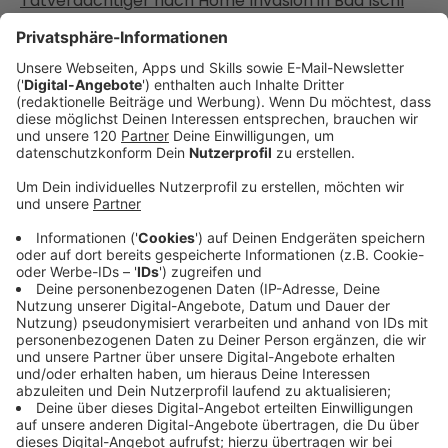
Tatverdächtiger nach Home Invasion in Bad Ischl
festgenommen