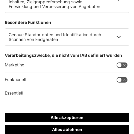
Auf Klassenreise eingesperrt: Diversion für fünf
Burschen
Datenschutz
Impressum
AGBs
Jobs
Kontakt
Werben