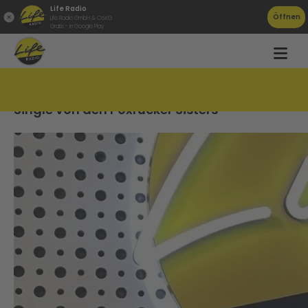
Life Radio
Öffnen
Life Radio GmbH & Co.KG
Gratis - in Google Play
&#8222;Für Imma&#8220; &#8211; neue
Single von den Poxrucker Sisters