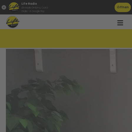
Life Radio
Öffnen
Life Radio GmbH & Co.KG
Gratis - in Google Play
Private Hilfe für Flüchtlinge