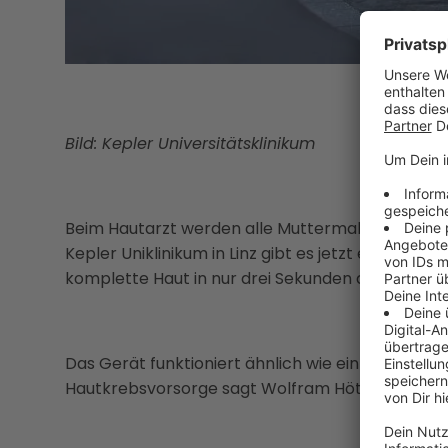
Bild: Kepler Universitätsklinikum
Beim Hautarzt werden alle Muttermale einzeln u
Kepler Uniklinikum in Linz gibt es jetzt eine neu
komplette Haut in nur drei Sekunden abscannt.
Das Gerät funktioniert ähnlich wie ein Flughafen
Hautkrebsvorsorge sagt Wolfram Hötzenecker, 