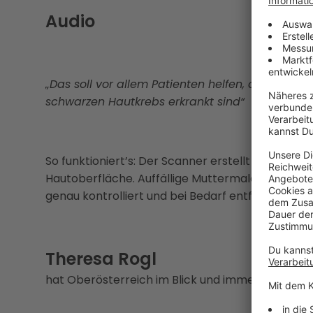
Audio
„Das soll vor allem Patienten helfen, die extr
schwarzen Hautkrebs erkrankt sind“
So funktioniert’s: Der Scanner erstellt binnen d
Hautoberfläche. Auffällige Muttermale werden
genau kontrolliert und bei Bedarf entfernt.
Theresa Rogl
hat Oberösterreich im Blick und immer eine Gesc