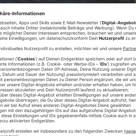
ntersucht – das dauert und ist mühsam. Am
e Technologie: einen Ganzkörperscanner, der deine
-Scanner und eignet sich für die
Vorstand der Dermatologie am KUK.