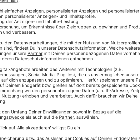
em viele Muttermale haben und schon einmal am
rei Sekunden eine komplette Übersicht der
 dann von den Hautärzten am Körper nochmals
hichte auf Lager!