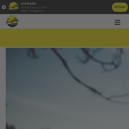
Life Radio
Öffnen
Life Radio GmbH & Co.KG
Gratis - in Google Play
Gefahr Natur-Eis in OÖ!