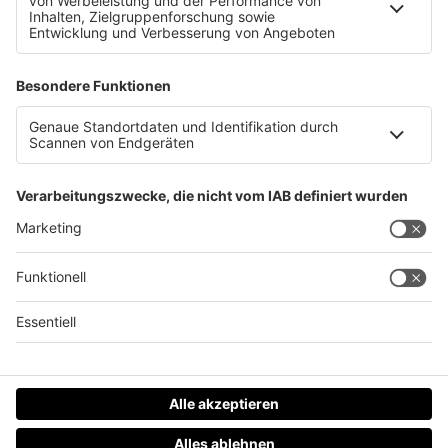
Gemeindesong für Weyregg
Datenschutz
Impressum
AGBs
Jobs
Kontakt
Werben