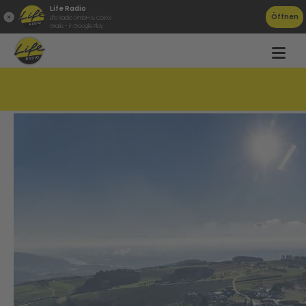
Life Radio
Öffnen
Life Radio GmbH & Co.KG
Gratis - in Google Play
Gemeindesong für Altenberg