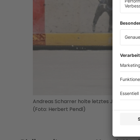
Andreas Scharrer holte letztes Jahr im Te
(Foto: Herbert Pendl)