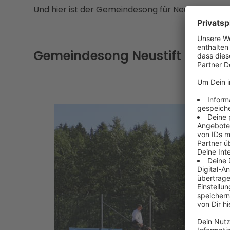
Und hier ist der Gemeindesong für Neustift:
Gemeindesong Neustift im Mühl