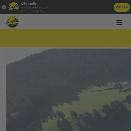
Life Radio
Öffnen
Life Radio GmbH & Co.KG
Gratis - in Google Play
Gemeindesong für Sandl