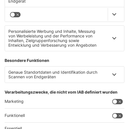
Gemeindesong für Sierning
Gemeindesong für Aschach an der Donau