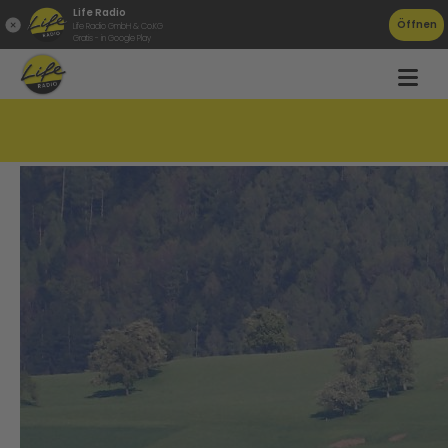
Life Radio
Öffnen
Life Radio GmbH & Co.KG
Gratis - in Google Play
Gemeindesong für Schlierbach