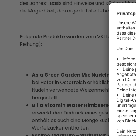
des Jahres“. Basis sind Hinweise und Rückmeldu
die Möglichkeit, das ärgerlichste Lebensmittel 
Folgende Produkte wurden vom VKI für die KONS
Reihung):
Asia Green Garden Mie Nudeln – Weite H
bei Hofer in Österreich erhältlich. Eine der 
Nudeln verwendete Weizenmehl stammt aus A
hergestellt.
Billa Vitamin Water Himbeere – Hoher Z
erweckt den Eindruck eines gesunden Getr
enthält es auch eine Menge Zucker: In einer
Würfelzucker enthalten.
Eskimo Magnum – Shrinkflation:
Diverse