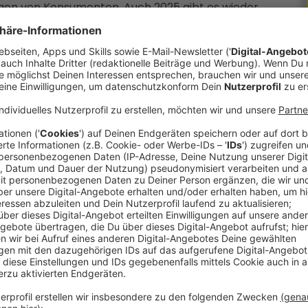
ngen von Konsumenten. Auch 2025 gibt es wieder
des Jahres zu küren. Abstimmen könnt ihr
HIER
.
UM-Ente 2025 nominiert (in alphabetischer
erkunft:
Die Asia Green Garden Mie Nudeln sind
Zutaten ist überraschend weit gereist: Das für die
ustralien. Die Nudeln selbst werden in China
uckergehalt:
Das Billa Vitamin Water Himbeere
änks. Doch neben den zugesetzten Vitaminen
 0,5 Liter-Flasche sind rund sieben Stück
 Sorten von Eskimo Magnum, beispielsweise