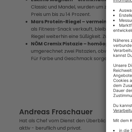
Classic und Mandel, wurden um zehn Milliliter
Preis um bis zu 14 Prozent.
Mars Protein-Riegel – vermeintliche Fitn
als Fitness-Snack verkauft, bleibt aber mit
Riegel weiterhin eine Süßigkeit. Zudem komm
NÖM Cremix Pistazie – homöopathische
umgerechnet zwei Pistazien, obwohl die Au
Für Farbe und Geschmack sorgen zusätzlic
Andreas Froschauer
Hat als Chef vom Dienst den Überblick im tägl
aktiv - beruflich und privat.