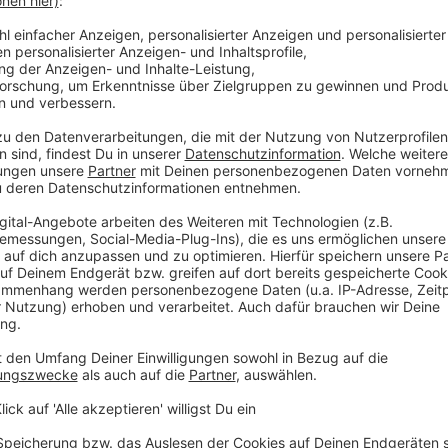
 pro Stück verkleinert. Gleichzeitig stieg der
ess mit Aufpreis:
Der Mars Protein-Riegel wird
 18 Gramm Zucker und rund 190 Kilokalorien pro
t er rund 80 Prozent teurer als das Original.
 Dosierung:
Das Produkt enthält pro Becher
fmachung einen höheren Gehalt vermuten lässt.
h Farbstoff und Aroma.
ichen Programmablauf. Außerdem auch sportlich