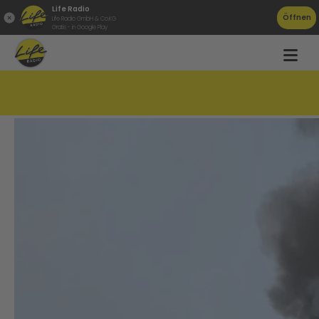
Life Radio
Öffnen
Life Radio GmbH & Co.KG
Gratis - in Google Play
Großbrand in Lasberg