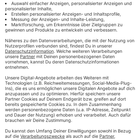
Neuer Prozesstermin für entflohenen Häftling