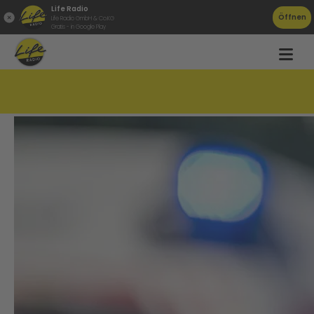
Life Radio
Öffnen
Life Radio GmbH & Co.KG
Gratis - in Google Play
Häftling aus Justizanstalt Linz geflohen