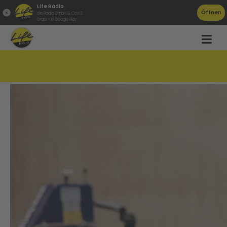
Life Radio
Öffnen
Life Radio GmbH & Co.KG
Gratis - in Google Play
Hausruckviertler ist weltbester Fliesenleger!