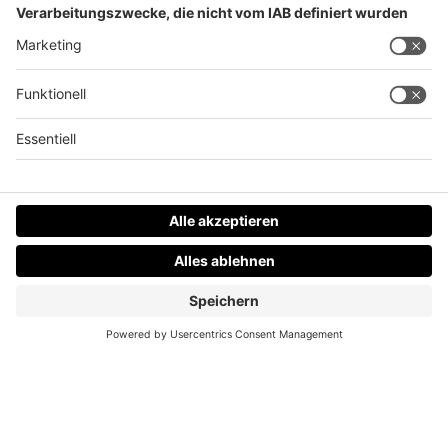
Vokuhila! Neue Frisur und neue Musik bei Rea
Garvey!
Datenschutz
Impressum
AGBs
Jobs
Kontakt
Werben