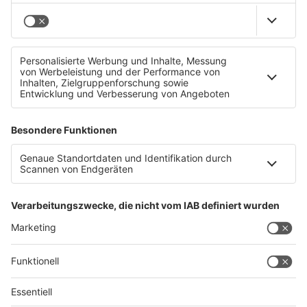
2 Jahre Haft drohen falschem Lehrer
Datenschutz
Impressum
AGBs
Jobs
Kontakt
Werben