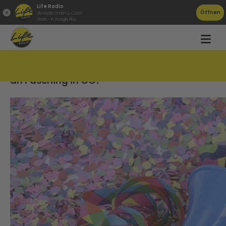
Life Radio
Öffnen
Life Radio GmbH & Co.KG
Gratis - in Google Play
Hier geht&#8217;s narrisch zu
an Fasching in OÖ!