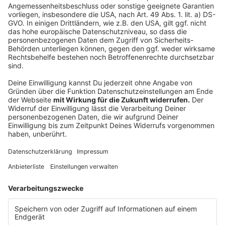
617 Einsätze: Rekordjahr für Bergrettung in OÖ