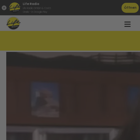
Life Radio
Öffnen
Life Radio GmbH & Co.KG
Gratis - in Google Play
Hier wird Liv Tyler zum Star!