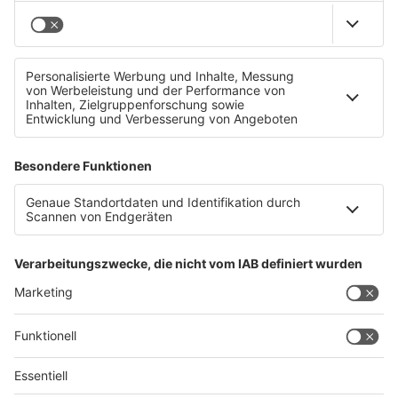
Danke fürs Einschalten! Topwerte im aktuellen
Radiotest
Datenschutz
Impressum
AGBs
Jobs
Kontakt
Werben