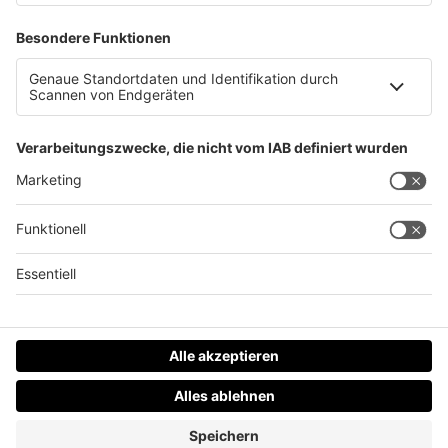
Nachbarschaftsstreit löst Cobra-Einsatz aus!
Datenschutz
Impressum
AGBs
Jobs
Kontakt
Werben