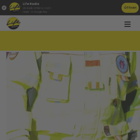
Life Radio
Öffnen
Life Radio GmbH & Co.KG
Gratis - in Google Play
Hund aus Jauchegrube gerettet!