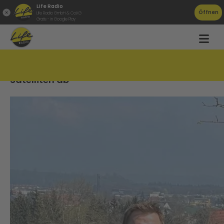
Life Radio
Öffnen
Life Radio GmbH & Co.KG
Gratis - in Google Play
Irre: SchülerInnen aus Steyr schießen
Satelliten ab