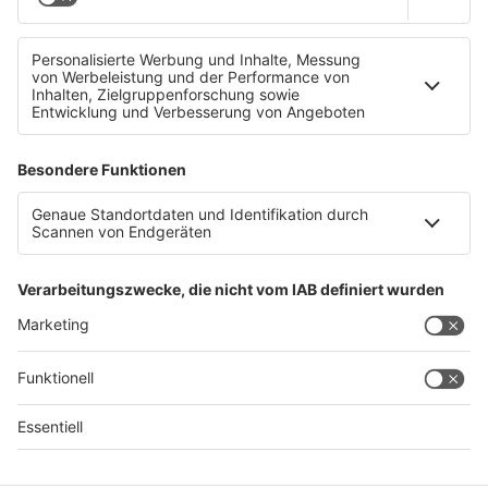
Messerattacke nach erzwungener Abtreibung
Datenschutz
Impressum
AGBs
Jobs
Kontakt
Werben