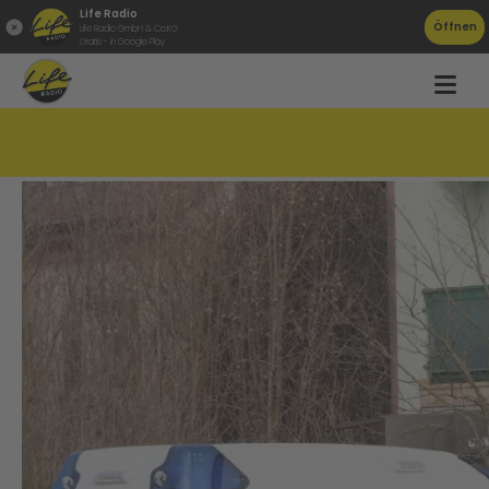
Life Radio
Öffnen
Life Radio GmbH & Co.KG
Gratis - in Google Play
Juwelier in Marchtrenk überfallen