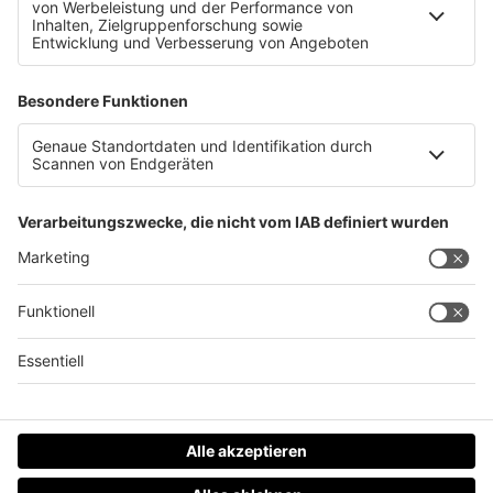
Zusatzstoffe im Essen: hui oder pfui?
Datenschutz
Impressum
AGBs
Jobs
Kontakt
Werben