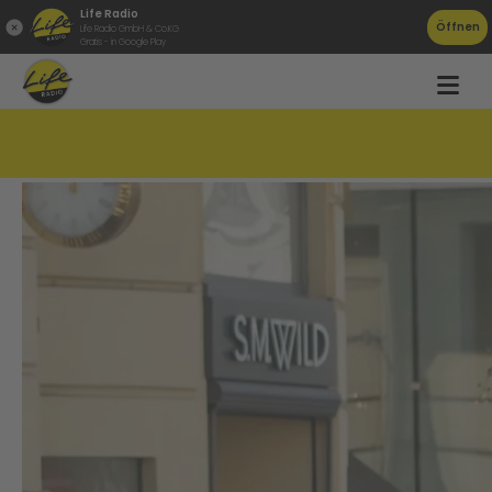
Life Radio
Öffnen
Life Radio GmbH & Co.KG
Gratis - in Google Play
Kasberg endgültig vor dem Aus ?