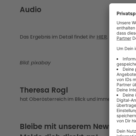
Audio
Das Ergebnis im Detail findet ihr
HIER
.
Bild: pixabay
Theresa Rogl
hat Oberösterreich im Blick und immer eine Gesc
Bleibe mit unserem Newsletter