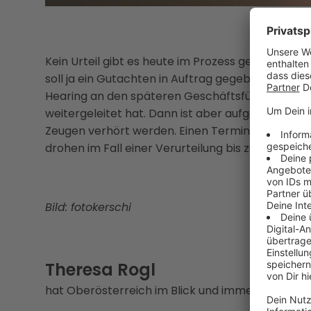
Kein Urteil gibt es heute im Prozess gegen den e
soll ja ein Gutachten in Auftrag gegeben haben 
Hearing an den späteren Geschäftsführer der Li
weitergeleitet hat. Dann ist aber aufgeflogen, da
Zeugen verhört werden. Einen Termin für die Fort
drohen im Fall einer Verurteilung bis zu drei Jahr
Bild: fotokerschi
Theresa Rogl
hat Oberösterreich im Blick und immer eine Gesc