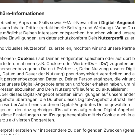
hemaligen Linzer Bürgermeister Klaus Luger. Er
um Herauszufinden wer die Fragen für das
nzer Veranstaltungsgesellschaft LIVA
ss es Luger selber gewesen ist. Es sollen weitere
setzung gibt es allerdings noch nicht. Luger
e Haft.
hichte auf Lager!