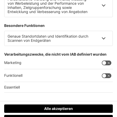
Rudi Anschober zu seinem Buch: &#8222;Übe Kritik
&#8211; auch an mir selbst&#8220;
Datenschutz
Impressum
AGBs
Jobs
Kontakt
Werben