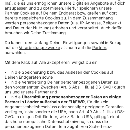
Ehepaar aus OÖ holt sich Gesamtsieg bei
&#8222;Beat the City&#8220;