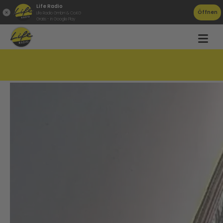
Life Radio
Öffnen
Life Radio GmbH & Co.KG
Gratis - in Google Play
Kennt ihr diesen Mann?