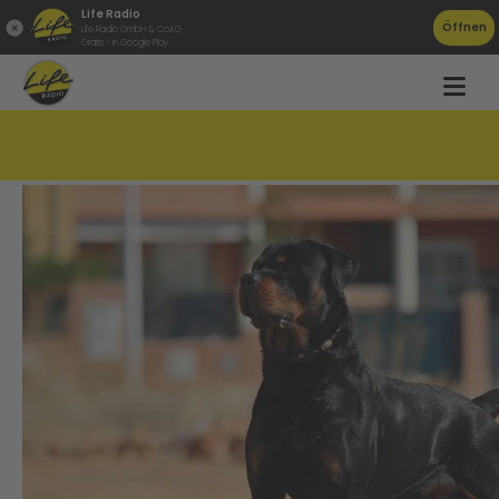
Life Radio
Öffnen
Life Radio GmbH & Co.KG
Gratis - in Google Play
Kind in Linz bei Rottweiler Attacke verletzt