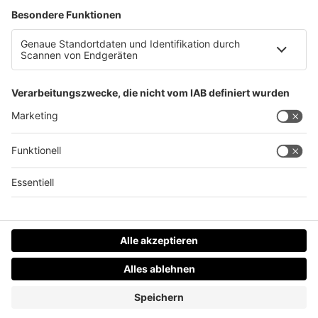
15-Jähriger Mopedfahrer in Lambach verletzt
Datenschutz
Impressum
AGBs
Jobs
Kontakt
Werben