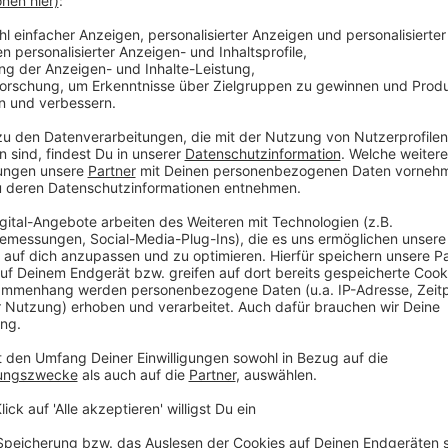
grundsätzlich wirksam. Unterschiede gab es
d
Puky
zeigten sich Schwächen im
rop
und
Melon Urban Activ
. Hier können sich
rn. Dadurch könnte der Helm bei einem Unfall
mehreren Helmen bleiben nach dem Einstellen
n lassen. Besonders bei
Abus
und
Bell
besteht