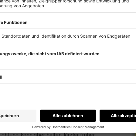
m Dunkeln nur schwer erkennbar. Ein gut
chtung, kann aber helfen, Kinder früher