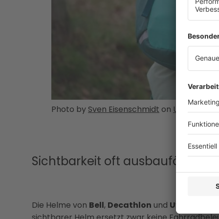
Photo by
Sven Eisenschmidt
on
Unsplash
Sichtbarkeit oft ausbaufähig
Die Helme von
Bell
,
Decathlon
und
Uvex
waren i
sichtbarer Helm ersetzt zwar keine Fahrradbeleu