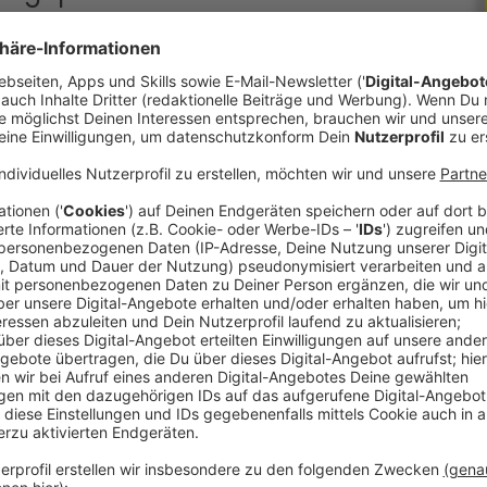
 sowohl beim Unfallschutz als
ändig.
r Helmpflicht. Umso wichtiger ist die Qualität der
nitten die meisten Modelle nur
eniger zufriedenstellend“ bewertet. Dennoch
s gar keiner. Internationale Studien zeigen den
nes schweren Hirntraumas bei einem Fahrradunfall
ten