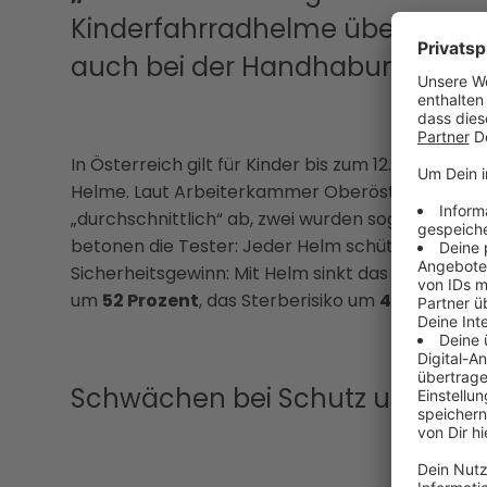
Kinderfahrradhelme überzeugte
auch bei der Handhabung vollst
In Österreich gilt für Kinder bis zum 12. Lebensjah
Helme. Laut Arbeiterkammer Oberösterreich sch
„durchschnittlich“ ab, zwei wurden sogar als „w
betonen die Tester: Jeder Helm schützt besser al
Sicherheitsgewinn: Mit Helm sinkt das Risiko ei
um
52 Prozent
, das Sterberisiko um
44 Prozent
.
Schwächen bei Schutz und Gur