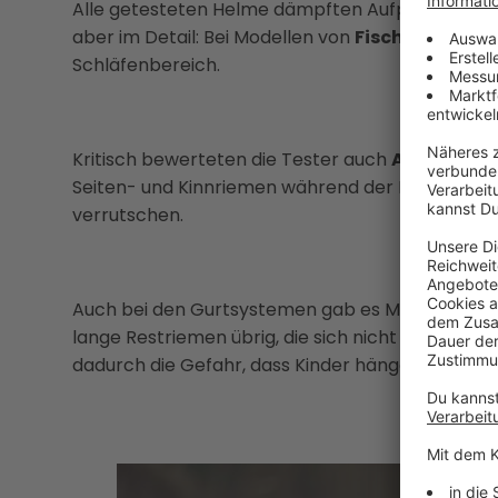
Alle getesteten Helme dämpften Aufprallkräfte 
aber im Detail: Bei Modellen von
Fischer
,
Poc
un
Schläfenbereich.
Kritisch bewerteten die Tester auch
Abus YouD
Seiten- und Kinnriemen während der Fahrt locke
verrutschen.
Auch bei den Gurtsystemen gab es Mängel: Bei 
lange Restriemen übrig, die sich nicht gut fixiere
dadurch die Gefahr, dass Kinder hängenbleiben.