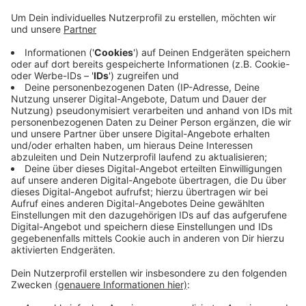
Krisensitzungen nach Tod einer Mühlviertlerin