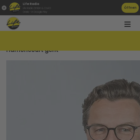
Life Radio
Öffnen
Life Radio GmbH & Co.KG
Gratis - in Google Play
Knalleffekt in der oö.Gesundheitsholding:
Harnoncourt geht