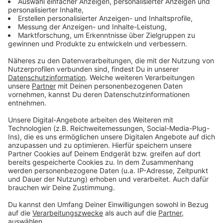
Abgewiesene Patientin tot: Aufklärung läuft