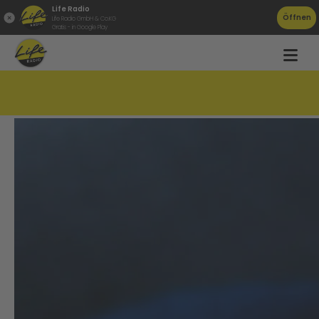
Life Radio
Öffnen
Life Radio GmbH & Co.KG
Gratis - in Google Play
Krank im Urlaub was tun?