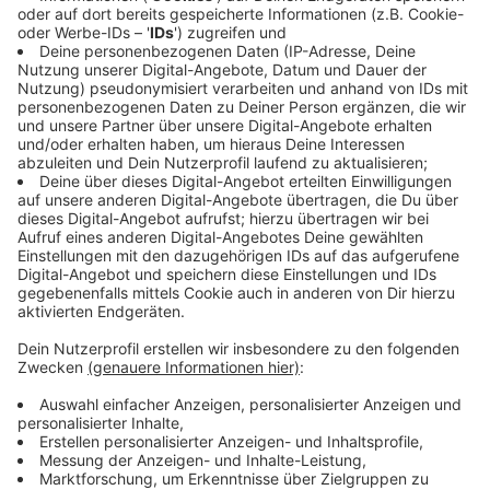
Autofahrer nach Unfall in Roitham aus Auto befreit