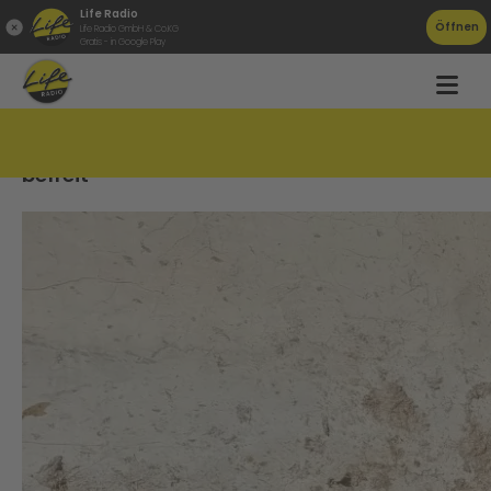
Life Radio
Öffnen
Life Radio GmbH & Co.KG
Gratis - in Google Play
Kuh &#8222;Ludi&#8220; aus Misthaufen
befreit