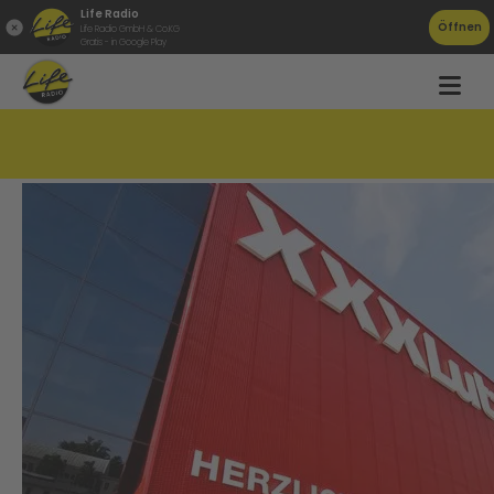
Life Radio
Öffnen
Life Radio GmbH & Co.KG
Gratis - in Google Play
Kunden schauen genauer bei Möbelkauf!