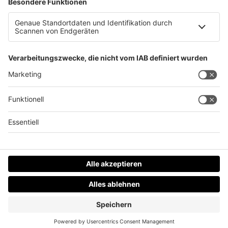
Großbrand auf Bauernhof in Reichraming
Datenschutz
Impressum
AGBs
Jobs
Kontakt
Werben