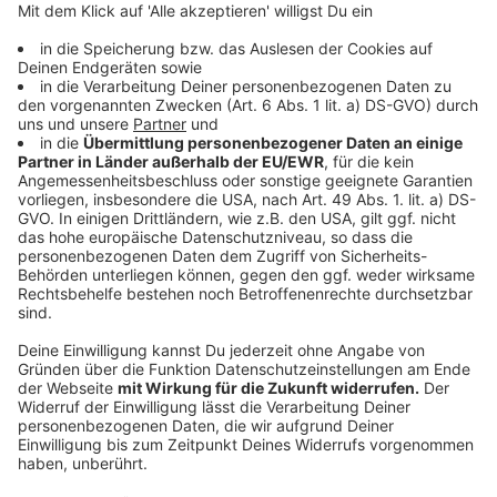
Philip aus Linz ist im selben Club wie Heidi Klum!