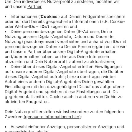
Elefanten statt LKW?! MIVA macht es möglich.