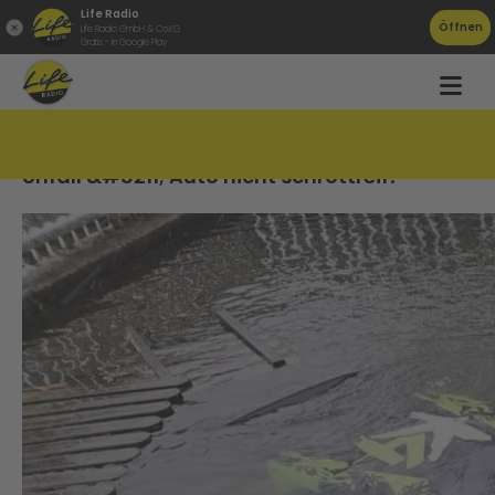
Life Radio
Öffnen
Life Radio GmbH & Co.KG
Gratis - in Google Play
Kurios: Nach spektakulärem Jänner Rallye
Unfall &#8211; Auto nicht schrottreif!