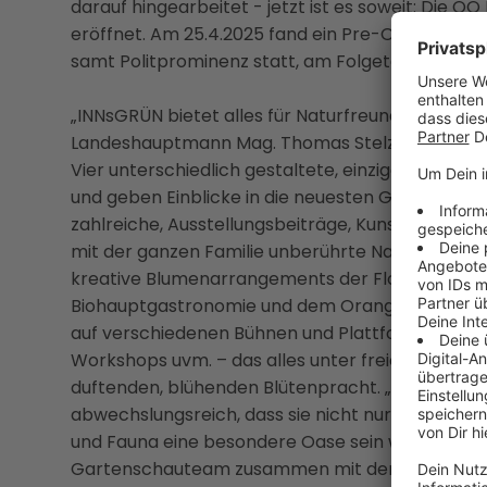
darauf hingearbeitet - jetzt ist es soweit: Die O
eröffnet. Am 25.4.2025 fand ein Pre-Opening fü
samt Politprominenz statt, am Folgetag wurden di
„INNsGRÜN bietet alles für Naturfreunde, sie ver
Landeshauptmann Mag. Thomas Stelzer, der beim
Vier unterschiedlich gestaltete, einzigartige 
und geben Einblicke in die neuesten Gartentrends
zahlreiche, Ausstellungsbeiträge, Kunstobjekte u
mit der ganzen Familie unberührte Natur ebenso
kreative Blumenarrangements der Floristikausstel
Biohauptgastronomie und dem Orangerie-Café. 
auf verschiedenen Bühnen und Plattformen im G
Workshops uvm. – das alles unter freiem Himme
duftenden, blühenden Blütenpracht. „Unsere Lan
abwechslungsreich, dass sie nicht nur für Besuc
und Fauna eine besondere Oase sein wird. Ich bin
Gartenschauteam zusammen mit den ganzen Unte