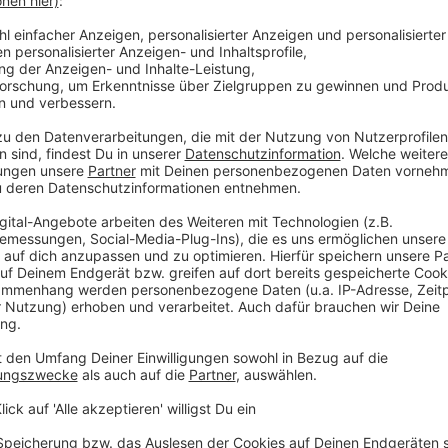
häftsführerin Andrea Berghammer. Auch Agrar-
 von INNsGRÜN: „Eine Landesgartenschau ist
estiert – dann nachhaltig: die
eistert die Menschen.“
nnenschein bei der Eröffnung dienen konnte,
g nicht nehmen, über die vier Geländeteile zu
ch die Spielplätze wurden von den kleineren
de und kulturelle Attraktionen, die
ebnissen ein und die Ausstellerinnen und
ltungsprogramm für bunte Abwechslung im
 dem Veranstaltungsprogramm, den
boten auf der OÖ Landesgartenschau Schärding