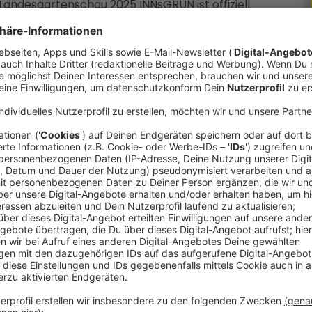
Ö Landesgartenschau 2025 INNsGRÜN ist offiziell
r die Schärdinger Bewohnerinnen und Bewohner
e Tore für die gesamte Öffentlichkeit eröffnet.
spricht, ein Publikumsmagnet zu werden“, sagt
 Pre-Opening auch das Gelände besichtigt hat.
Geländebereiche formen das Gartenschaugelände
, zeigen liebevoll gestaltete Beete, bieten
nd Spiel- und Erholungsflächen. Hier erlebt man
 wie fantasievoll gestaltete Themengärten,
lungen und kulinarische Köstlichkeiten in der
Über 800 Events können die Gartenschaugäste
elände genießen: Konzerte, Lesungen,
l, mitten im Grünen und umgeben von einer
desgartenschau ist so bunt und so
herinnen und Besucher, sondern ebenso für Flora
 überwältigt und glücklich, was das
rstützerinnen und Unterstützern hier