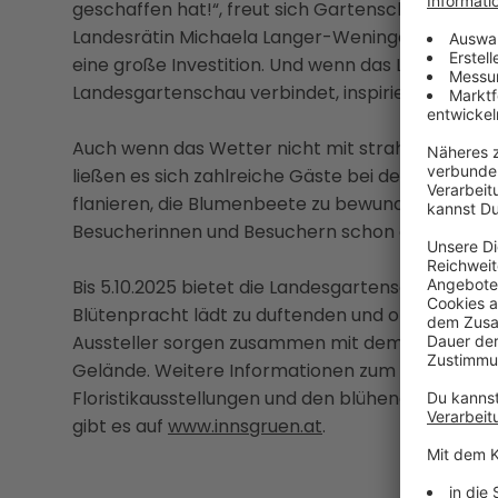
geschaffen hat!“, freut sich Gartenschau-Gesc
Landesrätin Michaela Langer-Weninger schwärmt
eine große Investition. Und wenn das Land OÖ inv
Landesgartenschau verbindet, inspiriert und beg
Auch wenn das Wetter nicht mit strahlendem So
ließen es sich zahlreiche Gäste bei der Eröffnun
flanieren, die Blumenbeete zu bewundern und au
Besucherinnen und Besuchern schon getestet.
Bis 5.10.2025 bietet die Landesgartenschau blühen
Blütenpracht lädt zu duftenden und optischen Erl
Aussteller sorgen zusammen mit dem Veransta
Gelände. Weitere Informationen zum Gelände,
Floristikausstellungen und den blühenden Ange
gibt es auf
www.innsgruen.at
.