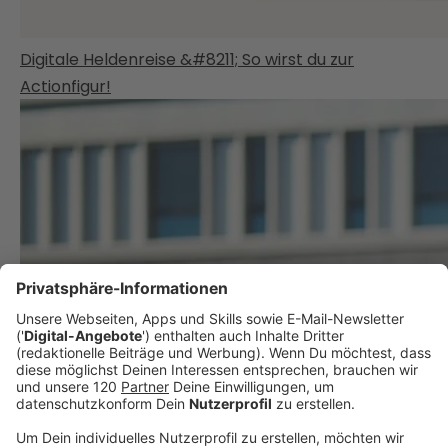
Digitale Heldenreise &#8211; So wirst du zur
Actionfigur!