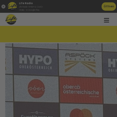
Life Radio
Öffnen
Life Radio GmbH & Co.KG
Gratis - in Google Play
LASK trennt sich von Trainer Schopp