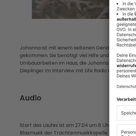
Johanna ist mit einem seltenen Gendefekt, den 
gekommen. Sie benötigt viel Hilfe und die Spende
Umbauarbeiten im Haus, die Johanna das Leben e
Dieplinger im Interview mit Life Radio Chef vom 
Audio
Start des Laufes ist am 27.04 um 8 Uhr in Mühlhei
Blasmusik der Trachtenmusikkapelle Mühlheim am