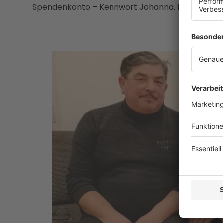
Spendenkonto – Kennwort Johanna. IBAN: AT34 