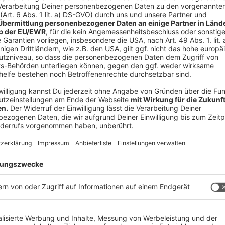
nur etwa 150 Personen haben, auf die Welt
ngelder sollen für Therapien und diverse
rleichtern sollen, verwendet werden, so Günter
Dienst Andreas Froschauer.
m am Inn. Zieleinlauf am 1.05 beim Tag der
 Inn um ca. 13:30 Uhr in Mühlheim am Inn.