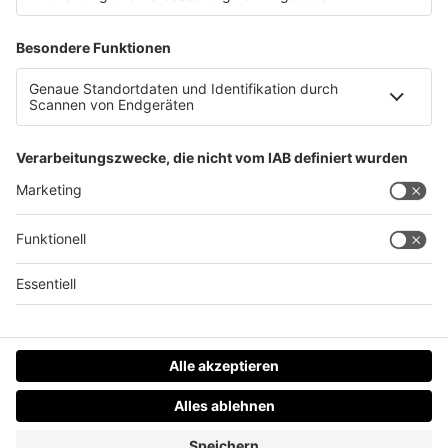
Hier staut es zu Ostern!
Datenschutz
Impressum
AGBs
Jobs
Kontakt
Werben