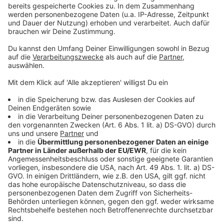
25 Jahre &#8211; das ist OÖs jüngster
Bürgermeister!