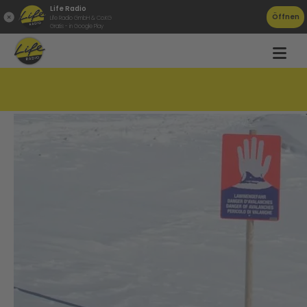
Life Radio
Öffnen
Life Radio GmbH & Co.KG
Gratis - in Google Play
Lawinenabgang in Gosau!