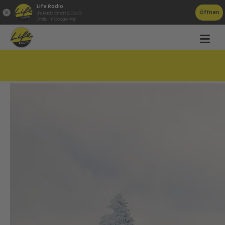
Life Radio
Öffnen
Life Radio GmbH & Co.KG
Gratis - in Google Play
Lawinengefahr in OÖ hoch