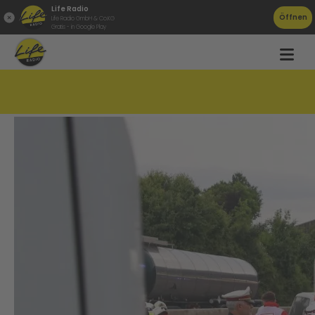
Life Radio
Öffnen
Life Radio GmbH & Co.KG
Gratis - in Google Play
10 Monate Haft nach Unfall mit zwei Toten