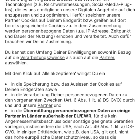
Mann wollte von Mädchen intime Fotos &#8211;
Prozess