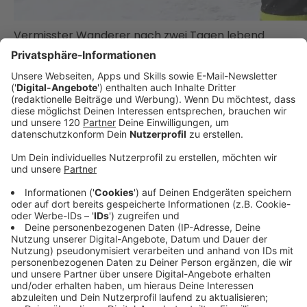
Vermisster Wanderer nach zwei Tagen lebend
gefunden