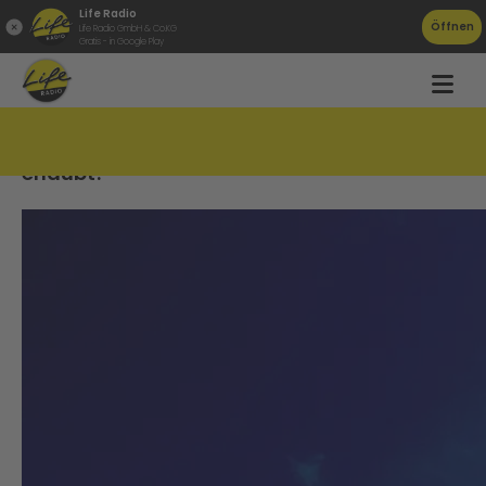
Life Radio
Öffnen
Life Radio GmbH & Co.KG
Gratis - in Google Play
Liebe am Arbeitsplatz &#8211; was ist
erlaubt?