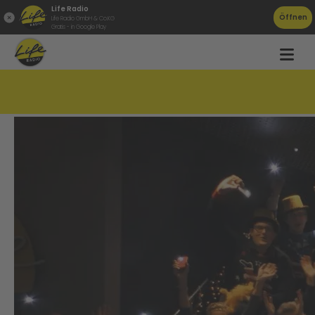
Life Radio
Öffnen
Life Radio GmbH & Co.KG
Gratis - in Google Play
Life Radio singt für euch